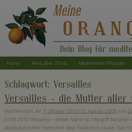
Dein Blog für medit
Home
Alles über Zitrus
Mediterrane Pflanzen
Hauptnavigation
Schlagwort:
Versailles
Versailles – die Mutter aller
Veröffentlicht am
7. Oktober 2010
(13. August 2015)
von
D
07.08.2010 Versailles – dieser Name ist Inbegriff barocker
absolutistischen Herrschaft über Frankreich bauen. Das Sc