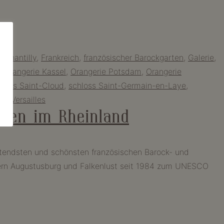
,
Chantilly
,
Frankreich
,
französischer Barockgarten
,
Galerie
,
,
Orangerie Kassel
,
Orangerie Potsdam
,
Orangerie
hloss Saint-Cloud
,
schloss Saint-Germain-en-Laye
,
ie
,
Versailles
rten im Rheinland
utendsten und schönsten französischen Barock- und
sern Augustusburg und Falkenlust seit 1984 zum UNESCO