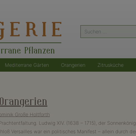
Suche
nach:
errane Pflanzen
Mediterrane Gärten
Orangerien
Zitrusküche
 Orangerien
ominik Große Holtforth
 Prachtentfaltung. Ludwig XIV. (1638 – 1715), der Sonnenkönig
hloß Versailles war ein politisches Manifest – allein durch