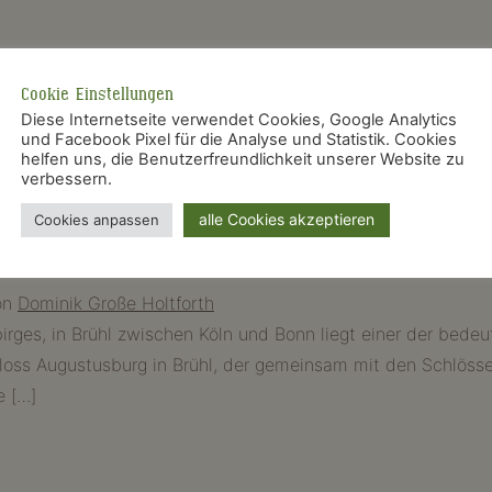
Cookie Einstellungen
Diese Internetseite verwendet Cookies, Google Analytics
utistischen Herrschaft
,
André le Nôtre
,
Barock
,
Barockgarten
und Facebook Pixel für die Analyse und Statistik. Cookies
es Gnaden
,
Greenwich
,
Karl II
,
London
,
Ludwig XIV.
,
Orangerie
helfen uns, die Benutzerfreundlichkeit unserer Website zu
verbessern.
Laye
,
Sceaux
,
Schloß
,
schloss Chantilly
,
schloss Meudon
,
sc
James Park
,
Überwinterung Orangenbäume
,
Versailler Oranger
alle Cookies akzeptieren
Cookies anpassen
sburg – ein französischer Ga
on
Dominik Große Holtforth
rges, in Brühl zwischen Köln und Bonn liegt einer der bede
loss Augustusburg in Brühl, der gemeinsam mit den Schlös
e […]