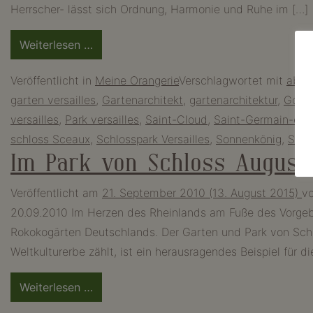
Herrscher- lässt sich Ordnung, Harmonie und Ruhe im […]
from
Weiterlesen …
Versailles
Veröffentlicht in
Meine Orangerie
Verschlagwortet mit
absol
–
garten versailles
,
Gartenarchitekt
,
gartenarchitektur
,
Gott
die
versailles
,
Park versailles
,
Saint-Cloud
,
Saint-Germain-en-
Mutter
schloss Sceaux
,
Schlosspark Versailles
,
Sonnenkönig
,
St. 
aller
Im Park von Schloss Augustu
Orangerien
Veröffentlicht am
21. September 2010
(13. August 2015)
v
20.09.2010 Im Herzen des Rheinlands am Fuße des Vorgebi
Rokokogärten Deutschlands. Der Garten und Park von Sch
Weltkulturerbe zählt, ist ein herausragendes Beispiel für di
from
Weiterlesen …
Im