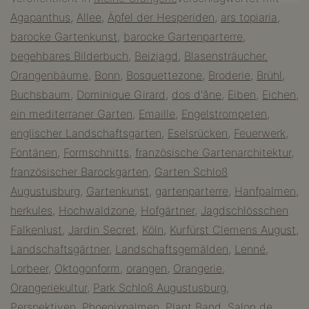
Park
Agapanthus
,
Allee
,
Äpfel der Hesperiden
,
ars topiaria
,
von
barocke Gartenkunst
,
barocke Gartenparterre
,
Schloss
begehbares Bilderbuch
,
Beizjagd
,
Blasensträucher.
Augustusburg
Orangenbäume
,
Bonn
,
Bosquettezone
,
Broderie
,
Brühl
,
–
Buchsbaum
,
Dominique Girard
,
dos d'âne
,
Eiben
,
Eichen
,
ein
ein mediterraner Garten
,
Emaille
,
Engelstrompeten
,
französischer
englischer Landschaftsgarten
,
Eselsrücken
,
Feuerwerk
,
Garten
Fontänen
,
Formschnitts
,
französische Gartenarchitektur
,
im
französischer Barockgarten
,
Garten Schloß
Rheinland
Augustusburg
,
Gartenkunst
,
gartenparterre
,
Hanfpalmen
,
herkules
,
Hochwaldzone
,
Hofgärtner
,
Jagdschlösschen
Falkenlust
,
Jardin Secret
,
Köln
,
Kurfürst Clemens August
,
Landschaftsgärtner
,
Landschaftsgemälden
,
Lenné
,
Lorbeer
,
Oktogonform
,
orangen
,
Orangerie
,
Orangeriekultur
,
Park Schloß Augustusburg
,
Perspektiven
,
Phoenixpalmen
,
Plant Band
,
Salon de