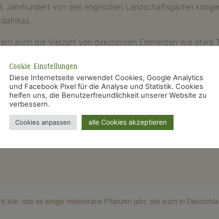
m 18. Jahrhundert von den englischen Landschaftsgärten kong
dafrikas.
ern auch die Vielzahl von dekorativen Elementen wie etwa 
herrliches Flair. All diese schönen Dinge wollen wir in unser
Cookie Einstellungen
ben. Suchen Sie sich die Pflanzen aus, die am Besten zu Ihre
Diese Internetseite verwendet Cookies, Google Analytics
 Materialien, die für das südliche Flair stehen. Schaffen Si
und Facebook Pixel für die Analyse und Statistik. Cookies
helfen uns, die Benutzerfreundlichkeit unserer Website zu
verbessern.
alle Cookies akzeptieren
Cookies anpassen
ht klar, das es einige mediterane Pflanzen gibt, die auch in Deutsch