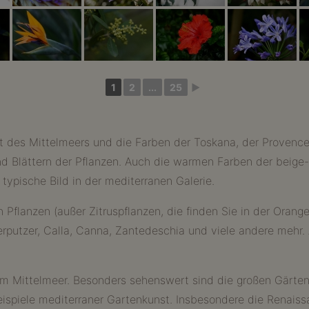
1
2
...
25
►
 des Mittelmeers und die Farben der Toskana, der Provence
 Blättern der Pflanzen. Auch die warmen Farben der beige-
typische Bild in der mediterranen Galerie.
 Pflanzen (außer Zitruspflanzen, die finden Sie in der Orange
rputzer, Calla, Canna, Zantedeschia und viele andere mehr.
am Mittelmeer. Besonders sehenswert sind die großen Gärten i
eispiele mediterraner Gartenkunst. Insbesondere die Renaiss