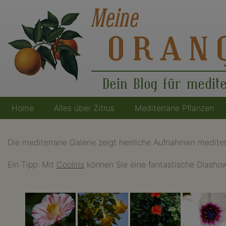
Dein Blog für medit
Home
Alles über Zitrus
Mediterrane Pflanzen
Hauptnavigation
Die mediterrane Galerie zeigt herrliche Aufnahmen mediter
Ein Tipp: Mit
Cooliris
können Sie eine fantastische Diashow 