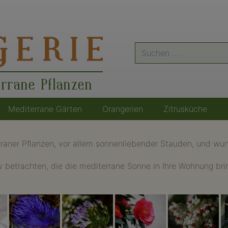
Suche
nach:
errane Pflanzen
Mediterrane Gärten
Orangerien
Zitrusküche
raner Pflanzen, vor allem sonnenliebender Stauden, und wund
betrachten, die die mediterrane Sonne in Ihre Wohnung bring