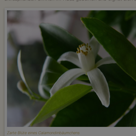
Zarte Blüte eines Calamondinbäumchens