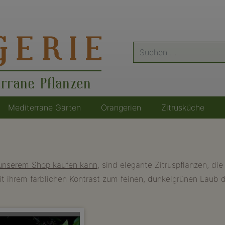
Suche
nach:
errane Pflanzen
Mediterrane Gärten
Orangerien
Zitrusküche
 unserem Shop kaufen kann
, sind elegante Zitruspflanzen, d
ihrem farblichen Kontrast zum feinen, dunkelgrünen Laub der