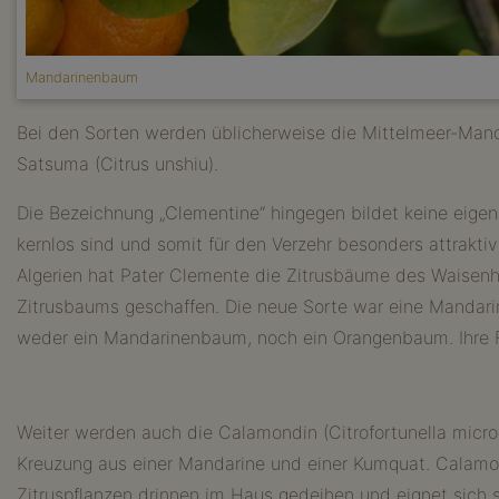
Mandarinenbaum
Bei den Sorten werden üblicherweise die Mittelmeer-Mandar
Satsuma (Citrus unshiu).
Die Bezeichnung „Clementine“ hingegen bildet keine eigen
kernlos sind und somit für den Verzehr besonders attraktiv
Algerien hat Pater Clemente die Zitrusbäume des Waisenh
Zitrusbaums geschaffen. Die neue Sorte war eine Mandar
weder ein Mandarinenbaum, noch ein Orangenbaum. Ihre Fr
Weiter werden auch die Calamondin (Citrofortunella micr
Kreuzung aus einer Mandarine und einer Kumquat. Calamond
Zitruspflanzen drinnen im Haus gedeihen und eignet sich se