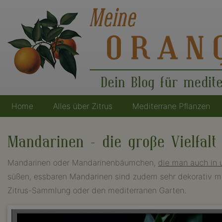
Dein Blog für medit
Home
Alles über Zitrus
Mediterrane Pflanzen
Hauptnavigation
Mandarinen – die große Vielfalt
Mandarinen oder Mandarinenbäumchen,
die man auch in
süßen, essbaren Mandarinen sind zudem sehr dekorativ mit 
Zitrus-Sammlung oder den mediterranen Garten.