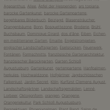
Park
Agapanthus
,
Allee
,
Äpfel der Hesperiden
,
ars topiaria
,
von
barocke Gartenkunst
,
barocke Gartenparterre
,
Schloss
begehbares Bilderbuch
,
Beizjagd
,
Blasensträucher.
Augustusburg
Orangenbäume
,
Bonn
,
Bosquettezone
,
Broderie
,
Brühl
,
–
Buchsbaum
,
Dominique Girard
,
dos d'âne
,
Eiben
,
Eichen
,
ein
ein mediterraner Garten
,
Emaille
,
Engelstrompeten
,
französischer
englischer Landschaftsgarten
,
Eselsrücken
,
Feuerwerk
,
Garten
Fontänen
,
Formschnitts
,
französische Gartenarchitektur
,
im
französischer Barockgarten
,
Garten Schloß
Rheinland
Augustusburg
,
Gartenkunst
,
gartenparterre
,
Hanfpalmen
,
herkules
,
Hochwaldzone
,
Hofgärtner
,
Jagdschlösschen
Falkenlust
,
Jardin Secret
,
Köln
,
Kurfürst Clemens August
,
Landschaftsgärtner
,
Landschaftsgemälden
,
Lenné
,
Lorbeer
,
Oktogonform
,
orangen
,
Orangerie
,
Orangeriekultur
,
Park Schloß Augustusburg
,
Perspektiven
,
Phoenixpalmen
,
Plant Band
,
Salon de