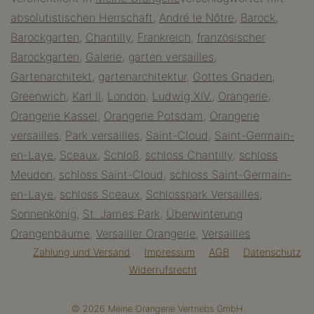
–
absolutistischen Herrschaft
,
André le Nôtre
,
Barock
,
die
Barockgarten
,
Chantilly
,
Frankreich
,
französischer
Mutter
Barockgarten
,
Galerie
,
garten versailles
,
aller
Gartenarchitekt
,
gartenarchitektur
,
Gottes Gnaden
,
Orangerien
Greenwich
,
Karl II
,
London
,
Ludwig XIV.
,
Orangerie
,
Orangerie Kassel
,
Orangerie Potsdam
,
Orangerie
versailles
,
Park versailles
,
Saint-Cloud
,
Saint-Germain-
en-Laye
,
Sceaux
,
Schloß
,
schloss Chantilly
,
schloss
Meudon
,
schloss Saint-Cloud
,
schloss Saint-Germain-
en-Laye
,
schloss Sceaux
,
Schlosspark Versailles
,
Sonnenkönig
,
St. James Park
,
Überwinterung
Orangenbäume
,
Versailler Orangerie
,
Versailles
Zahlung und Versand
Impressum
AGB
Datenschutz
Widerrufsrecht
© 2026 Meine Orangerie Vertriebs GmbH