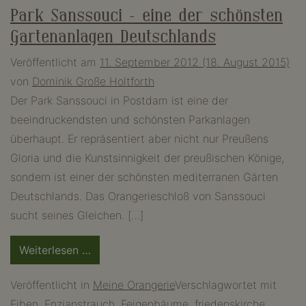
Park Sanssouci – eine der schönsten
Gartenanlagen Deutschlands
Veröffentlicht am
11. September 2012
(18. August 2015)
von
Dominik Große Holtforth
Der Park Sanssouci in Postdam ist eine der
beeindruckendsten und schönsten Parkanlagen
überhaupt. Er repräsentiert aber nicht nur Preußens
Gloria und die Kunstsinnigkeit der preußischen Könige,
sondern ist einer der schönsten mediterranen Gärten
Deutschlands. Das Orangerieschloß von Sanssouci
sucht seines Gleichen. […]
from
Weiterlesen …
Park
Veröffentlicht in
Meine Orangerie
Verschlagwortet mit
Sanssouci
Eiben
,
Enzianstrauch
,
Feigenbäume
,
friedenskirche
,