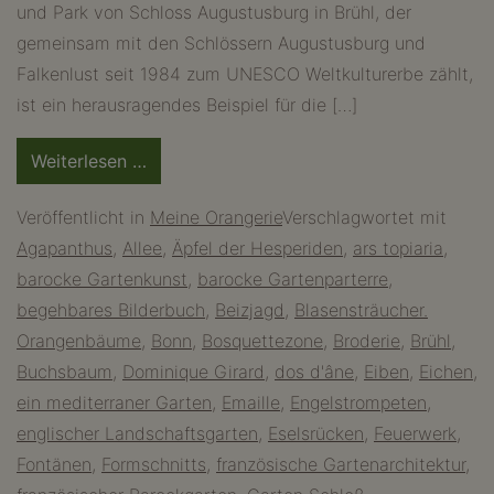
und Park von Schloss Augustusburg in Brühl, der
gemeinsam mit den Schlössern Augustusburg und
Falkenlust seit 1984 zum UNESCO Weltkulturerbe zählt,
ist ein herausragendes Beispiel für die […]
from
Weiterlesen …
Im
Veröffentlicht in
Meine Orangerie
Verschlagwortet mit
Park
Agapanthus
,
Allee
,
Äpfel der Hesperiden
,
ars topiaria
,
von
barocke Gartenkunst
,
barocke Gartenparterre
,
Schloss
begehbares Bilderbuch
,
Beizjagd
,
Blasensträucher.
Augustusburg
Orangenbäume
,
Bonn
,
Bosquettezone
,
Broderie
,
Brühl
,
–
Buchsbaum
,
Dominique Girard
,
dos d'âne
,
Eiben
,
Eichen
,
ein
ein mediterraner Garten
,
Emaille
,
Engelstrompeten
,
französischer
englischer Landschaftsgarten
,
Eselsrücken
,
Feuerwerk
,
Garten
Fontänen
,
Formschnitts
,
französische Gartenarchitektur
,
im