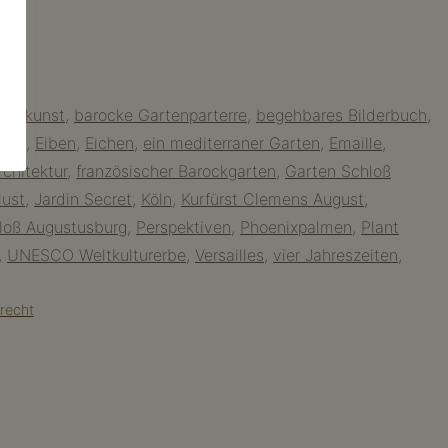
tenkunst
,
barocke Gartenparterre
,
begehbares Bilderbuch
,
'âne
,
Eiben
,
Eichen
,
ein mediterraner Garten
,
Emaille
,
chitektur
,
französischer Barockgarten
,
Garten Schloß
lust
,
Jardin Secret
,
Köln
,
Kurfürst Clemens August
,
loß Augustusburg
,
Perspektiven
,
Phoenixpalmen
,
Plant
,
UNESCO Weltkulturerbe
,
Versailles
,
vier Jahreszeiten
,
recht