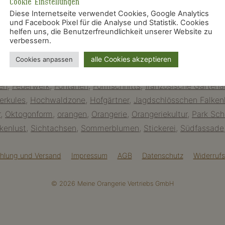
Cookie Einstellungen
e […]
Diese Internetseite verwendet Cookies, Google Analytics
und Facebook Pixel für die Analyse und Statistik. Cookies
helfen uns, die Benutzerfreundlichkeit unserer Website zu
verbessern.
anthus
,
Allee
,
Äpfel der Hesperiden
,
ars topiaria
,
barocke Gar
alle Cookies akzeptieren
Cookies anpassen
tezone
,
Broderie
,
Brühl
,
Buchsbaum
,
Dominique Girard
,
dos d
en
,
Feuerwerk
,
Fontänen
,
Formschnitts
,
französische Gartenar
erkules
,
Hochwaldzone
,
Hofgärtner
,
Jagdschlösschen Falken
r
,
Oktogonform
,
orangen
,
Orangerie
,
Orangeriekultur
,
Park Sch
kenlust
,
Sichtachsen
,
Sommerblumen
,
Stickerei
,
Südfassade
hlung und Versand
Impressum
AGB
Datenschutz
Widerrufs
© 2026 Meine Orangerie Vertriebs GmbH