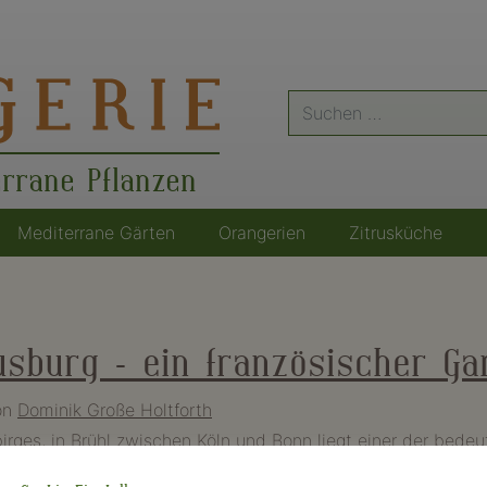
Suche
nach:
errane Pflanzen
Mediterrane Gärten
Orangerien
Zitrusküche
sburg – ein französischer Ga
on
Dominik Große Holtforth
rges, in Brühl zwischen Köln und Bonn liegt einer der bede
loss Augustusburg in Brühl, der gemeinsam mit den Schlös