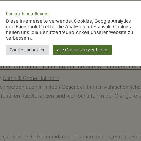
Cookie Einstellungen
Diese Internetseite verwendet Cookies, Google Analytics
und Facebook Pixel für die Analyse und Statistik. Cookies
helfen uns, die Benutzerfreundlichkeit unserer Website zu
engesteck
,
calamondini
,
Essen
,
feige kaufen
,
Garten
,
gärtner
verbessern.
ngenbaum kaufen
,
Orangenbäume
,
Oscar Tintori
,
Pflanzen
,
pf
alle Cookies akzeptieren
Cookies anpassen
inreiche Zitrusfrüchte nasche
n
Dominik Große Holtforth
chten werden auch in milden Gegenden immer wahrscheinlich
iterranen Kübelpflanzen sind wohlbehalten in der Orangerie
te
,
adventszeit
,
bio mandarine
,
bio-mandarinen
,
citrus unshi