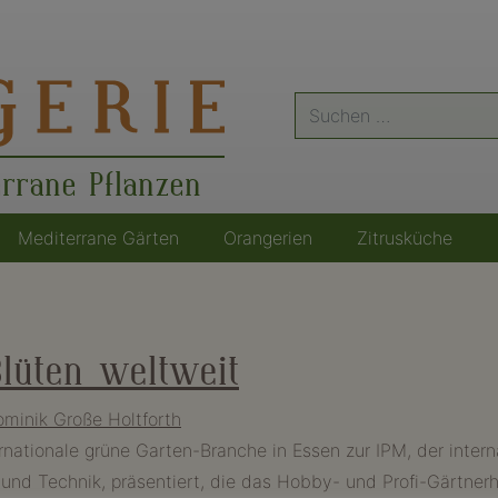
Suche
nach:
errane Pflanzen
Mediterrane Gärten
Orangerien
Zitrusküche
lüten weltweit
minik Große Holtforth
ernationale grüne Garten-Branche in Essen zur IPM, der inte
und Technik, präsentiert, die das Hobby- und Profi-Gärtner