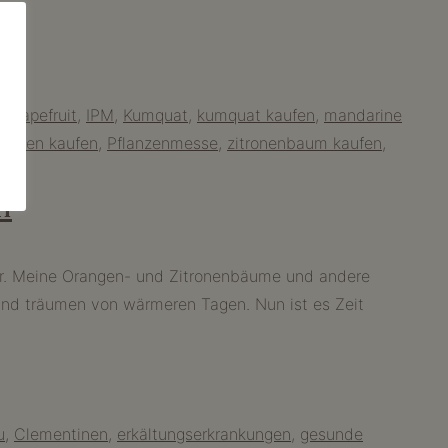
,
grapefruit
,
IPM
,
Kumquat
,
kumquat kaufen
,
mandarine
lanzen kaufen
,
Pflanzenmesse
,
zitronenbaum kaufen
,
n
er. Meine Orangen- und Zitronenbäume und andere
 und träumen von wärmeren Tagen. Nun ist es Zeit
u
,
Clementinen
,
erkältungserkrankungen
,
gesunde