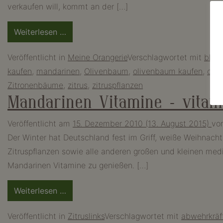
verkaufen will, kommt an der […]
from
Weiterlesen …
Pflanzenmesse
Veröffentlicht in
Meine Orangerie
Verschlagwortet mit
blum
IPM
kaufen
,
mandarinen
,
Olivenbaum
,
olivenbaum kaufen
,
ora
Essen
Zitronenbäume
,
zitrus
,
zitruspflanzen
–
Mandarinen Vitamine – vitam
Blüten
weltweit
Veröffentlicht am
15. Dezember 2010
(13. August 2015)
vo
Der Winter hat Deutschland fest im Griff, weiße Weihna
Zitruspflanzen sowie alle anderen großen und kleinen med
Mandarinen Vitamine zu genießen. […]
from
Weiterlesen …
Mandarinen
Veröffentlicht in
Zitruslinks
Verschlagwortet mit
abwehrkräf
Vitamine