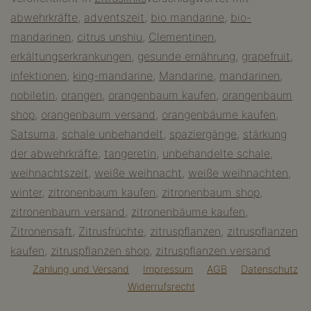
Vitamine
abwehrkräfte
,
adventszeit
,
bio mandarine
,
bio-
–
mandarinen
,
citrus unshiu
,
Clementinen
,
vitaminreiche
erkältungserkrankungen
,
gesunde ernährung
,
grapefruit
,
Zitrusfrüchte
infektionen
,
king-mandarine
,
Mandarine
,
mandarinen
,
naschen
nobiletin
,
orangen
,
orangenbaum kaufen
,
orangenbaum
shop
,
orangenbaum versand
,
orangenbäume kaufen
,
Satsuma
,
schale unbehandelt
,
spaziergänge
,
stärkung
der abwehrkräfte
,
tangeretin
,
unbehandelte schale
,
weihnachtszeit
,
weiße weihnacht
,
weiße weihnachten
,
winter
,
zitronenbaum kaufen
,
zitronenbaum shop
,
zitronenbaum versand
,
zitronenbäume kaufen
,
Zitronensaft
,
Zitrusfrüchte
,
zitruspflanzen
,
zitruspflanzen
kaufen
,
zitruspflanzen shop
,
zitruspflanzen versand
Zahlung und Versand
Impressum
AGB
Datenschutz
Widerrufsrecht