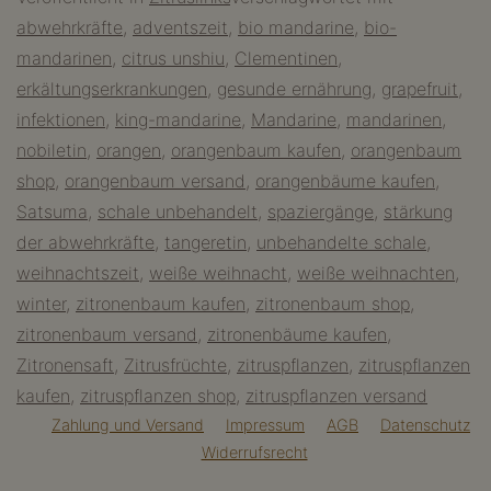
Vitamine
abwehrkräfte
,
adventszeit
,
bio mandarine
,
bio-
–
mandarinen
,
citrus unshiu
,
Clementinen
,
vitaminreiche
erkältungserkrankungen
,
gesunde ernährung
,
grapefruit
,
Zitrusfrüchte
infektionen
,
king-mandarine
,
Mandarine
,
mandarinen
,
naschen
nobiletin
,
orangen
,
orangenbaum kaufen
,
orangenbaum
shop
,
orangenbaum versand
,
orangenbäume kaufen
,
Satsuma
,
schale unbehandelt
,
spaziergänge
,
stärkung
der abwehrkräfte
,
tangeretin
,
unbehandelte schale
,
weihnachtszeit
,
weiße weihnacht
,
weiße weihnachten
,
winter
,
zitronenbaum kaufen
,
zitronenbaum shop
,
zitronenbaum versand
,
zitronenbäume kaufen
,
Zitronensaft
,
Zitrusfrüchte
,
zitruspflanzen
,
zitruspflanzen
kaufen
,
zitruspflanzen shop
,
zitruspflanzen versand
Zahlung und Versand
Impressum
AGB
Datenschutz
Widerrufsrecht