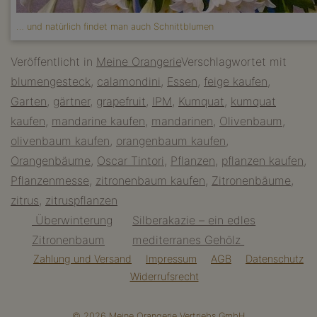
… und natürlich findet man auch Schnittblumen
Veröffentlicht in
Meine Orangerie
Verschlagwortet mit
blumengesteck
,
calamondini
,
Essen
,
feige kaufen
,
Garten
,
gärtner
,
grapefruit
,
IPM
,
Kumquat
,
kumquat
kaufen
,
mandarine kaufen
,
mandarinen
,
Olivenbaum
,
olivenbaum kaufen
,
orangenbaum kaufen
,
Orangenbäume
,
Oscar Tintori
,
Pflanzen
,
pflanzen kaufen
,
Pflanzenmesse
,
zitronenbaum kaufen
,
Zitronenbäume
,
zitrus
,
zitruspflanzen
Beitragsnavigation
Überwinterung
Silberakazie – ein edles
Zitronenbaum
mediterranes Gehölz
Zahlung und Versand
Impressum
AGB
Datenschutz
Widerrufsrecht
© 2026 Meine Orangerie Vertriebs GmbH