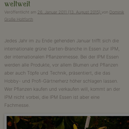
weltweit
Veröffentlicht am
26. Januar 2011
(13. August 2015)
von
Dominik
Große Holtforth
Jedes Jahr im zu Ende gehenden Januar trifft sich die
internationale grüne Garten-Branche in Essen zur IPM,
der internationalen Pflanzenmesse. Bei der IPM Essen
werden alle Produkte, vor allem Blumen und Pflanzen
aber auch Töpfe und Technik, präsentiert, die das
Hobby- und Profi-Gärtnerherz höher schlagen lassen.
Wer Pflanzen kaufen und verkaufen will, kommt an der
IPM nicht vorbei, die IPM Essen ist aber eine
Fachmesse.