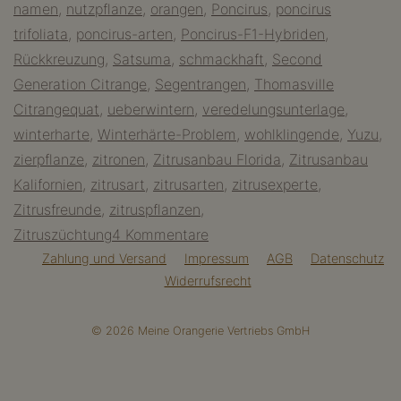
namen
,
nutzpflanze
,
orangen
,
Poncirus
,
poncirus
trifoliata
,
poncirus-arten
,
Poncirus-F1-Hybriden
,
Rückkreuzung
,
Satsuma
,
schmackhaft
,
Second
Generation Citrange
,
Segentrangen
,
Thomasville
Citrangequat
,
ueberwintern
,
veredelungsunterlage
,
winterharte
,
Winterhärte-Problem
,
wohlklingende
,
Yuzu
,
zierpflanze
,
zitronen
,
Zitrusanbau Florida
,
Zitrusanbau
Kalifornien
,
zitrusart
,
zitrusarten
,
zitrusexperte
,
Zitrusfreunde
,
zitruspflanzen
,
zu
Zitruszüchtung
4 Kommentare
Wann
Zahlung und Versand
Impressum
AGB
Datenschutz
Widerrufsrecht
ist
ein
© 2026 Meine Orangerie Vertriebs GmbH
Zitronenbaum
winterhart?