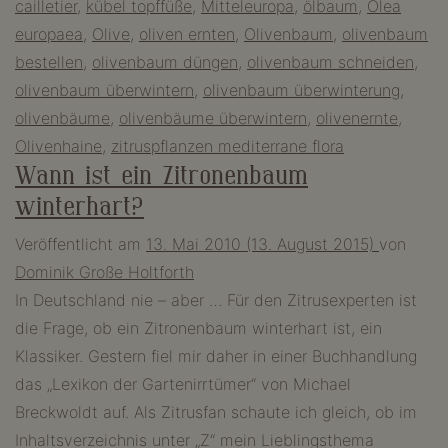
cailletier
,
kübel topffüße
,
Mitteleuropa
,
ölbaum
,
Olea
–
europaea
,
Olive
,
oliven ernten
,
Olivenbaum
,
olivenbaum
es
bestellen
,
olivenbaum düngen
,
olivenbaum schneiden
,
ist
olivenbaum überwintern
,
olivenbaum überwinterung
,
ganz
olivenbäume
,
olivenbäume überwintern
,
olivenernte
,
leicht
Olivenhaine
,
zitruspflanzen mediterrane flora
Wann ist ein Zitronenbaum
winterhart?
Veröffentlicht am
13. Mai 2010
(13. August 2015)
von
Dominik Große Holtforth
In Deutschland nie – aber … Für den Zitrusexperten ist
die Frage, ob ein Zitronenbaum winterhart ist, ein
Klassiker. Gestern fiel mir daher in einer Buchhandlung
das „Lexikon der Gartenirrtümer“ von Michael
Breckwoldt auf. Als Zitrusfan schaute ich gleich, ob im
Inhaltsverzeichnis unter „Z“ mein Lieblingsthema