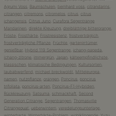
ist
Agrumi Voss
,
Baumschulen
,
bernhard voss
,
citrandarins
,
ein
citrangen
,
citremons
,
citromelos
,
citrus
,
citrus
Zitronenbaum
ichangensis
,
Citrus Juno
,
Curafora Segentrange
winterhart?
Mandarinen
,
direkte Kreuzung
,
dreiblättrige bitterorange
,
Fröste
,
Frosthärte
,
Frostresistenz
,
frostverträglich
,
frostverträgliche Pflanze
,
Früchte
,
gartenirrtümer
,
genießbar
,
Hybrid 119 Segentrange
,
ichang-papeda
,
ichang-zitrone
,
immergrün
,
Japan
,
kälteempfindlichste
,
klassischen
,
klimatische Bedingungen
,
Kultursorten
,
laubabwerfend
,
michael breckwoldt
,
Mitteleuropa
,
namen
,
nutzpflanze
,
orangen
,
Poncirus
,
poncirus
trifoliata
,
poncirus-arten
,
Poncirus-F1-Hybriden
,
Rückkreuzung
,
Satsuma
,
schmackhaft
,
Second
Generation Citrange
,
Segentrangen
,
Thomasville
Citrangequat
,
ueberwintern
,
veredelungsunterlage
,
winterharte
,
Winterhärte-Problem
,
wohlklingende
,
Yuzu
,