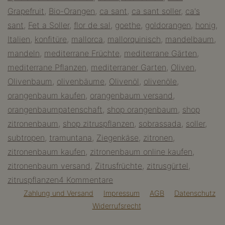
Grapefruit
,
Bio-Orangen
,
ca sant
,
ca sant soller
,
ca's
Tal
sant
,
Fet a Soller
,
flor de sal
,
goethe
,
goldorangen
,
honig
,
der
Italien
,
konfitüre
,
mallorca
,
mallorquinisch
,
mandelbaum
,
Orangen
mandeln
,
mediterrane Früchte
,
mediterrane Gärten
,
mediterrane Pflanzen
,
mediterraner Garten
,
Oliven
,
Olivenbaum
,
olivenbäume
,
Olivenöl
,
olivenöle
,
orangenbaum kaufen
,
orangenbaum versand
,
orangenbaumpatenschaft
,
shop orangenbaum
,
shop
zitronenbaum
,
shop zitruspflanzen
,
sobrassada
,
soller
,
subtropen
,
tramuntana
,
Ziegenkäse
,
zitronen
,
zitronenbaum kaufen
,
zitronenbaum online kaufen
,
zitronenbaum versand
,
Zitrusfrüchte
,
zitrusgürtel
,
zu
zitruspflanzen
4 Kommentare
Soller
Zahlung und Versand
Impressum
AGB
Datenschutz
Widerrufsrecht
–
das