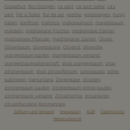
Grapefruit
,
Bio-Orangen
,
ca sant
,
ca sant soller
,
ca's
Tal
sant
,
Fet a Soller
,
flor de sal
,
goethe
,
goldorangen
,
honig
,
der
Italien
,
konfitüre
,
mallorca
,
mallorquinisch
,
mandelbaum
,
Orangen
mandeln
,
mediterrane Früchte
,
mediterrane Gärten
,
mediterrane Pflanzen
,
mediterraner Garten
,
Oliven
,
Olivenbaum
,
olivenbäume
,
Olivenöl
,
olivenöle
,
orangenbaum kaufen
,
orangenbaum versand
,
orangenbaumpatenschaft
,
shop orangenbaum
,
shop
zitronenbaum
,
shop zitruspflanzen
,
sobrassada
,
soller
,
subtropen
,
tramuntana
,
Ziegenkäse
,
zitronen
,
zitronenbaum kaufen
,
zitronenbaum online kaufen
,
zitronenbaum versand
,
Zitrusfrüchte
,
zitrusgürtel
,
zu
zitruspflanzen
4 Kommentare
Soller
Zahlung und Versand
Impressum
AGB
Datenschutz
Widerrufsrecht
–
das