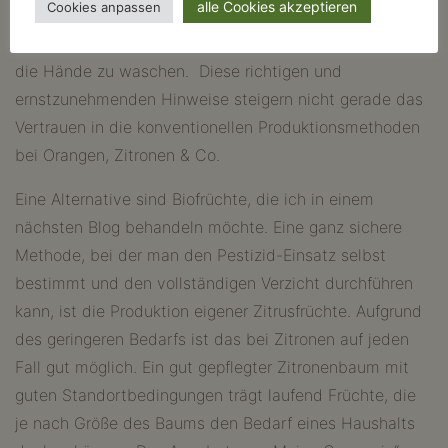
alle Cookies akzeptieren
Cookies anpassen
empfohlen, bei behandelten Zitrusfrüchten die Schale
abzuwaschen und nach einer Berührung mit der Schale
die Hände zu waschen. Diese richtigen und
ernstzunehmenden Hinweise steigern nicht gerade das
Vertrauen in die konventionellen Produktionsmethoden
bei Orangen, Zitronen & Co.
Eine Alternative sind Biofrüchte, die ich in einem
nächsten Blog behandeln möchte. Eine ganz sichere
Methode, bei der man den Pestizid-Einsatz selbst
bestimmt und den vollständigen Verzicht durchführen
kann, ist die Produktion eigener Zitrusfrüchte. Aufgrund
des geringeren Bedarfs ist das bei Zitronen auf jeden
Fall gut möglich. Ein gut gepflegter Zitronenbaum mit
guten Standortbedingungen trägt laufend Früchte, die
je nach Größe des Baums den Bedarf eines Haushalts