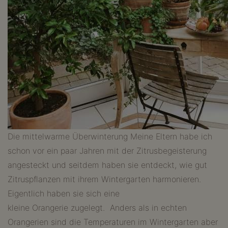
Die mittelwarme Überwinterung Meine Eltern habe ich
schon vor ein paar Jahren mit der Zitrusbegeisterung
angesteckt und seitdem haben sie entdeckt, wie gut
Zitruspflanzen mit ihrem Wintergarten harmonieren.
Eigentlich haben sie sich eine
kleine Orangerie zugelegt. Anders als in echten
Orangerien sind die Temperaturen im Wintergarten aber