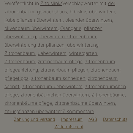
Veröffentlicht in
Zitruslinks
Verschlagwortet mit
der
Zitronenbaum
zitronenbaum
,
gewächshaus
,
hibiskus überwintern
,
Kübelpflanzen überwintern
,
oleander überwintern
,
olivenbaum überwintern
,
Orangerie
,
pflanzen
überwinterung
,
überwintern zitronenbaum
,
überwinterung der pflanzen
,
überwinterung
Zitronenbaum
,
ueberwintern
,
wintergarten
,
Zitronenbaum
,
zitronenbaum pflege
,
zitronenbaum
pflegeanleitung
,
zitronenbaum pflegen
,
zitronenbaum
pflegetipps
,
zitronenbaum schneiden
,
zitronenbaum
schnitt
,
zitronenbaum ueberwintern
,
zitronenbäumchen
pflege
,
zitronenbäumchen überwintern
,
Zitronenbäume
,
zitronenbäume pflege
,
zitronenbäume überwintern
,
zu
zitruspflanzen überwintern
7 Kommentare
Überwinterung
Zahlung und Versand
Impressum
AGB
Datenschutz
Widerrufsrecht
Zitronenbaum