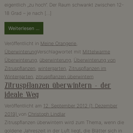
eigentlich „zu hoch“. Der Raum schwankt zwischen 12-
18 Grad – je nach […]
from
Weiterlesen …
Zitruspflanzen
Veröffentlicht in
Meine Orangerie
,
im
Überwinterung
Verschlagwortet mit
Mittelwarme
Wintergarten
Überwinterung
,
überwinterung
,
Überwinterung von
Zitruspflanzen
,
wintergarten
,
Zitruspflanzen im
Wintergarten
,
zitruspflanzen überwintern
Zitruspflanzen überwintern – der
ideale Weg
Veröffentlicht am
12. September 2012
(1. Dezember
2019)
von
Christoph Lindlar
Zitruspflanzen überwintern wird zum Thema, wenn die
goldene Jahreszeit in der Luft liegt, die Blätter sich in