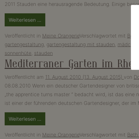
2011 Stauden eine herausragende Bedeutung. Einige beso
from
Weiterlesen …
Gartengestaltung
Veröffentlicht in
Meine Orangerie
Verschlagwortet mit
Beet
mit
gartengestaltung
,
gartengestaltung mit stauden
,
mädchen
Stauden
sonnenhüte
,
stauden
–
Mediterraner Garten im Rhei
Inspirationen
von
Veröffentlicht am
11. August 2010
(13. August 2015)
von
Do
der
08.08.2010 Wenn ein deutscher Gartendesigner von britisc
Bundesgartenschau
„the apprentice turns master “ bedacht wird, ist das eine
ist einer der führenden deutschen Gartendesigner, der im 
from
Weiterlesen …
Mediterraner
Veröffentlicht in
Meine Orangerie
Verschlagwortet mit
Beth
Garten