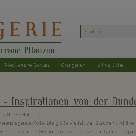
Suche
nach:
errane Pflanzen
Mediterrane Gärten
Orangerien
Zitrusküche
n – Inspirationen von der Bun
ik Große Holtforth
herausragende Rolle. Die große Vielfalt der Stauden und Ihr
en zu etwas ganz Besonderem werden lassen. Natürlich spiel