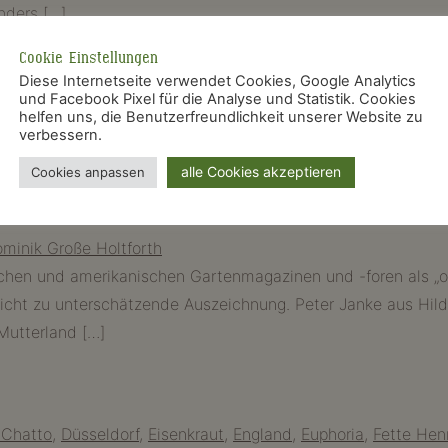
nders […]
Cookie Einstellungen
Diese Internetseite verwendet Cookies, Google Analytics
und Facebook Pixel für die Analyse und Statistik. Cookies
e
,
Blumenzwiebeln
,
bundesgartenschau
,
bundesgartenschau
helfen uns, die Benutzerfreundlichkeit unserer Website zu
verbessern.
auge
,
mediterran
,
mediterrane Gartengestaltung
,
mediterran
alle Cookies akzeptieren
Cookies anpassen
nland – HORTVS
minik Große Holtforth
hen und amerikanischen Gartenmagazinen und -foren als „out
 nicht zu unterschätzende Auszeichnung. Peter Janke aus Hild
Mutterland […]
 Chatto
,
Düsseldorf
,
Eisenkraut
,
England
,
Euphoria
,
Fette Hen