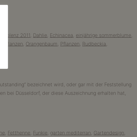
 koblenz 2011
,
Dahlie
,
Echinacea
,
einjährige sommerblume
,
e Pflanzen
,
Orangenbaum
,
Pflanzen
,
Rudbeckia
,
standing“ bezeichnet wird, oder gar mit der Feststellung
en bei Düsseldorf, der diese Auszeichnung erhalten hat,
ne
,
Fetthenne
,
Funkie
,
garten mediterran
,
Gartendesign
,