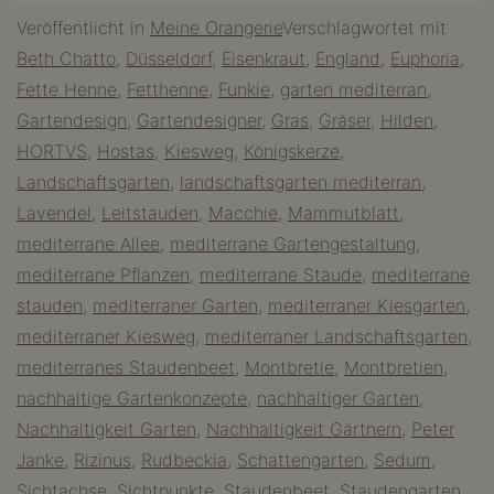
Mediterraner
Veröffentlicht in
Meine Orangerie
Verschlagwortet mit
Garten
Beth Chatto
,
Düsseldorf
,
Eisenkraut
,
England
,
Euphoria
,
im
Fette Henne
,
Fetthenne
,
Funkie
,
garten mediterran
,
Rheinland
Gartendesign
,
Gartendesigner
,
Gras
,
Gräser
,
Hilden
,
–
HORTVS
,
Hostas
,
Kiesweg
,
Königskerze
,
HORTVS
Landschaftsgarten
,
landschaftsgarten mediterran
,
Lavendel
,
Leitstauden
,
Macchie
,
Mammutblatt
,
mediterrane Allee
,
mediterrane Gartengestaltung
,
mediterrane Pflanzen
,
mediterrane Staude
,
mediterrane
stauden
,
mediterraner Garten
,
mediterraner Kiesgarten
,
mediterraner Kiesweg
,
mediterraner Landschaftsgarten
,
mediterranes Staudenbeet
,
Montbretie
,
Montbretien
,
nachhaltige Gartenkonzepte
,
nachhaltiger Garten
,
Nachhaltigkeit Garten
,
Nachhaltigkeit Gärtnern
,
Peter
Janke
,
Rizinus
,
Rudbeckia
,
Schattengarten
,
Sedum
,
Sichtachse
,
Sichtpunkte
,
Staudenbeet
,
Staudengarten
,