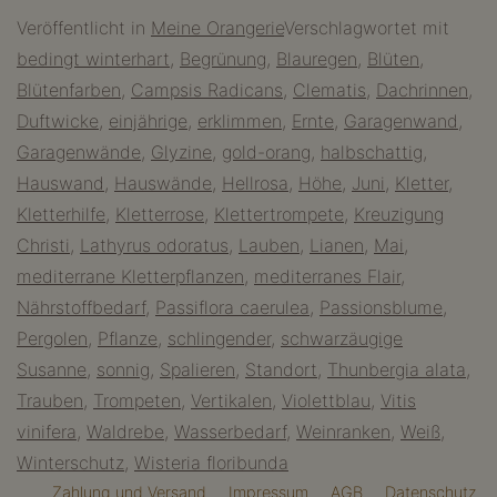
Mediterrane
Veröffentlicht in
Meine Orangerie
Verschlagwortet mit
Kletterpflanzen
bedingt winterhart
,
Begrünung
,
Blauregen
,
Blüten
,
für
Blütenfarben
,
Campsis Radicans
,
Clematis
,
Dachrinnen
,
jeden
Duftwicke
,
einjährige
,
erklimmen
,
Ernte
,
Garagenwand
,
Gartenzaun
Garagenwände
,
Glyzine
,
gold-orang
,
halbschattig
,
Hauswand
,
Hauswände
,
Hellrosa
,
Höhe
,
Juni
,
Kletter
,
Kletterhilfe
,
Kletterrose
,
Klettertrompete
,
Kreuzigung
Christi
,
Lathyrus odoratus
,
Lauben
,
Lianen
,
Mai
,
mediterrane Kletterpflanzen
,
mediterranes Flair
,
Nährstoffbedarf
,
Passiflora caerulea
,
Passionsblume
,
Pergolen
,
Pflanze
,
schlingender
,
schwarzäugige
Susanne
,
sonnig
,
Spalieren
,
Standort
,
Thunbergia alata
,
Trauben
,
Trompeten
,
Vertikalen
,
Violettblau
,
Vitis
vinifera
,
Waldrebe
,
Wasserbedarf
,
Weinranken
,
Weiß
,
Winterschutz
,
Wisteria floribunda
Zahlung und Versand
Impressum
AGB
Datenschutz