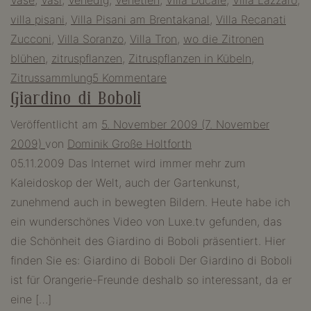
Vase
,
Vasi
,
Venedig
,
Venetien
,
Villa Ducale
,
Villa Lazzaro
,
villa pisani
,
Villa Pisani am Brentakanal
,
Villa Recanati
Zucconi
,
Villa Soranzo
,
Villa Tron
,
wo die Zitronen
blühen
,
zitruspflanzen
,
Zitruspflanzen in Kübeln
,
zu
Zitrussammlung
5 Kommentare
Giardino di Boboli
Das
Land,
Veröffentlicht am
5. November 2009
(7. November
wo
2009)
von
Dominik Große Holtforth
die
05.11.2009 Das Internet wird immer mehr zum
Zitronen
Kaleidoskop der Welt, auch der Gartenkunst,
blühen
zunehmend auch in bewegten Bildern. Heute habe ich
–
ein wunderschönes Video von Luxe.tv gefunden, das
mediterrane
die Schönheit des Giardino di Boboli präsentiert. Hier
Gärten
finden Sie es: Giardino di Boboli Der Giardino di Boboli
am
ist für Orangerie-Freunde deshalb so interessant, da er
Brentakanal
eine […]
in