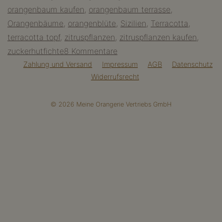
orangenbaum kaufen
,
orangenbaum terrasse
,
Tipps
Orangenbäume
,
orangenblüte
,
Sizilien
,
Terracotta
,
terracotta topf
,
zitruspflanzen
,
zitruspflanzen kaufen
,
zu
zuckerhutfichte
8 Kommentare
Orangenbaum
Zahlung und Versand
Impressum
AGB
Datenschutz
Widerrufsrecht
kaufen
–
© 2026 Meine Orangerie Vertriebs GmbH
fünf
wichtige
Tipps