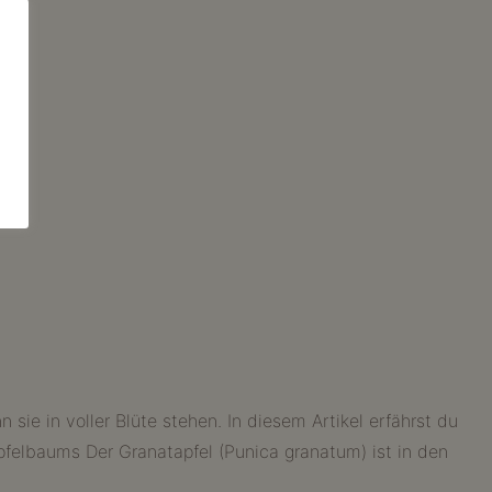
ie in voller Blüte stehen. In diesem Artikel erfährst du
pfelbaums Der Granatapfel (Punica granatum) ist in den