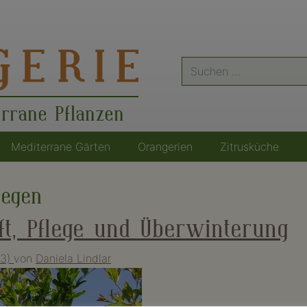
Suche
nach:
errane Pflanzen
Mediterrane Gärten
Orangerien
Zitrusküche
legen
ft, Pflege und Überwinterung
23)
von
Daniela Lindlar