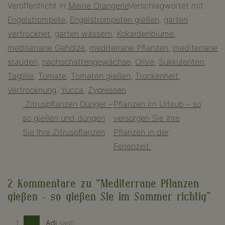
Veröffentlicht in
Meine Orangerie
Verschlagwortet mit
Engelstrompete
,
Engelstrompeten gießen
,
garten
vertrocknet
,
garten wässern
,
Kokardenblume
,
mediterrane Gehölze
,
mediterrane Pflanzen
,
mediterrane
stauden
,
nachschattengewächse
,
Olive
,
Sukkulenten
,
Taglilie
,
Tomate
,
Tomaten gießen
,
Trockenheit
,
Vertrocknung
,
Yucca
,
Zypressen
Beitragsnavigation
Zitruspflanzen Dünger –
Pflanzen im Urlaub – so
so gießen und düngen
versorgen Sie Ihre
Sie Ihre Zitruspflanzen
Pflanzen in der
Ferienzeit
2 Kommentare zu “
Mediterrane Pflanzen
gießen – so gießen Sie im Sommer richtig
”
Adi
sagt: