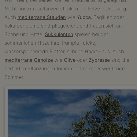
Wohl dem, der seinen Garten mediterran angelegt hat.
Nicht nur Zitruspflanzen stecken die Hitze locker weg.
Auch
mediterrane Stauden
wie
Yucca
, Taglilien oder
Kokardenblume sind pflegeleicht und freuen sich an
Sonne und Hitze.
Sukkulenten
spielen bei der
sommerlichen Hitze ihre Trümpfe -dicke,
wasserspeichernde Blätter, silbrige Haare- aus. Auch
mediterrane Gehölze
wie
Olive
oder
Zypresse
sind die
perfekten Pflanzungen für immer trockener werdende
Sommer.