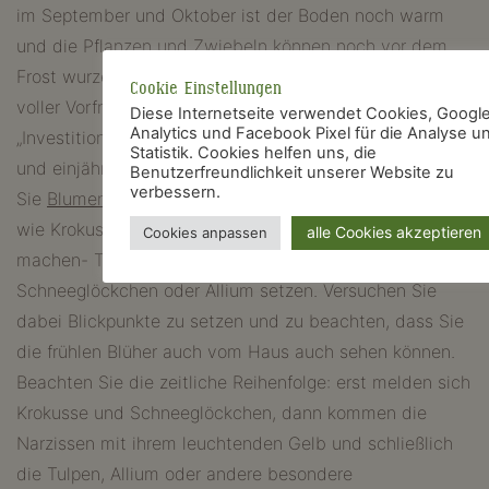
im September und Oktober ist der Boden noch warm
und die Pflanzen und Zwiebeln können noch vor dem
Frost wurzeln. Pflanzungen im Garten im Herbst sind
Cookie Einstellungen
voller Vorfreude auf das nächste Frühjahr, eine
Diese Internetseite verwendet Cookies, Googl
Analytics und Facebook Pixel für die Analyse u
„Investition“ mit Langzeitwirkung. Wenn die blühenden
Statistik. Cookies helfen uns, die
und einjährigen Sommerblumen verblüht sind, sollten
Benutzerfreundlichkeit unserer Website zu
verbessern.
Sie
Blumenzwieben
für frühblühende Frühlingsblumen
wie Krokusse -die sich besonders schön im Rasen
alle Cookies akzeptieren
Cookies anpassen
machen- Tulpen, Narzissen, Hyazinthen,
Schneeglöckchen oder Allium setzen. Versuchen Sie
dabei Blickpunkte zu setzen und zu beachten, dass Sie
die frühlen Blüher auch vom Haus auch sehen können.
Beachten Sie die zeitliche Reihenfolge: erst melden sich
Krokusse und Schneeglöckchen, dann kommen die
Narzissen mit ihrem leuchtenden Gelb und schließlich
die Tulpen, Allium oder andere besondere