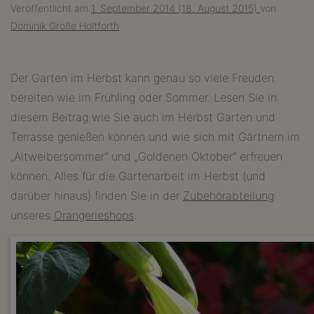
Veröffentlicht am
1. September 2014
(18. August 2015)
von
Dominik Große Holtforth
Der Garten im Herbst kann genau so viele Freuden
bereiten wie im Frühling oder Sommer. Lesen Sie in
diesem Beitrag wie Sie auch im Herbst Garten und
Terrasse genießen können und wie sich mit Gärtnern im
„Altweibersommer“ und „Goldenen Oktober“ erfreuen
können. Alles für die Gartenarbeit im Herbst (und
darüber hinaus) finden Sie in der
Zubehörabteilung
unseres
Orangerieshops
.