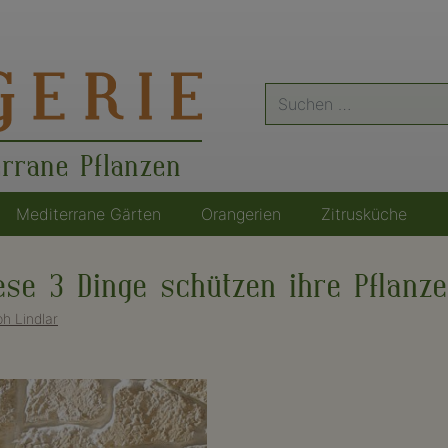
Suche
nach:
errane Pflanzen
Mediterrane Gärten
Orangerien
Zitrusküche
ese 3 Dinge schützen ihre Pflanze
ph Lindlar