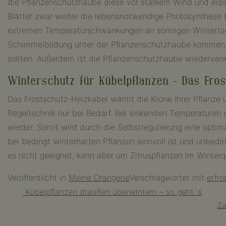
die Pflanzenschutzhaube diese vor starkem Wind und eisi
Blätter zwar weiter die lebensnotwendige Photosynthese b
extremen Temperaturschwankungen an sonnigen Wintertagen
Schimmelbildung unter der Pflanzenschutzhaube kommen.
sollten. Außerdem ist die Pflanzenschutzhaube wiederverw
Winterschutz für Kübelpflanzen – Das Fros
Das Frostschutz-Heizkabel wärmt die Krone Ihrer Pflanze 
Regeltechnik nur bei Bedarf. Bei sinkenden Temperaturen 
wieder. Somit wird durch die Selbstregulierung eine optim
bei bedingt winterharten Pflanzen sinnvoll ist und unbed
es nicht geeignet, kann aber um Zitruspflanzen im Winterq
Veröffentlicht in
Meine Orangerie
Verschlagwortet mit
erfro
Beitragsnavigation
Kübelpflanzen draußen überwintern – so geht´s
Za