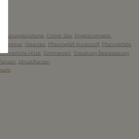
ässerungssysteme
,
Comer See
,
Engelstrompete
,
ochsommer
,
Oleander
,
Pflanzgefäß Kunststoff
,
Pflanzgefäße
sommerliche Hitze
,
Sommerzeit
,
Steuerung Bewässerung
,
flanzen
,
zitruspflanzen
recht