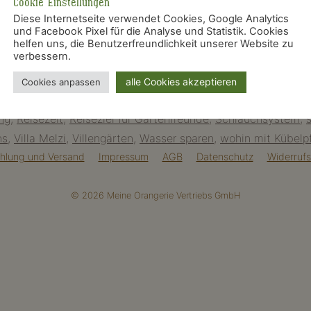
Cookie Einstellungen
Diese Internetseite verwendet Cookies, Google Analytics
und Facebook Pixel für die Analyse und Statistik. Cookies
helfen uns, die Benutzerfreundlichkeit unserer Website zu
verbessern.
hlung
,
Bewässerung Tropfsystem
,
Bewässerungssystem
,
Bew
alle Cookies akzeptieren
Cookies anpassen
lpflanzen gießen
,
Kübelpflanzen Urlaub
,
Kübelpflanzenm H
ng
,
Reisezeit
,
Reiseziel für Gartenfreunde
,
Schlauchsystem
,
ns
,
Villa Melzi
,
Villengärten
,
Wasser sparen
,
wohin mit Kübelp
hlung und Versand
Impressum
AGB
Datenschutz
Widerrufs
© 2026 Meine Orangerie Vertriebs GmbH