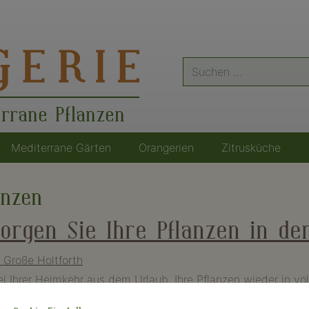
Suche
nach:
errane Pflanzen
Mediterrane Gärten
Orangerien
Zitrusküche
anzen
orgen Sie Ihre Pflanzen in der
 Große Holtforth
i Ihrer Heimkehr aus dem Urlaub, Ihre Pflanzen wieder in vo
 willkommen. Die Aussicht auf Abkühlung an den Stränden ode