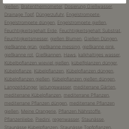
gießen
,
Bratenthermometer
,
Dosierung Gießwasser
,
Drainage Topf
,
Düngerzufuhr
,
Engelstrompete
,
Engelstrompete düngen
,
Engelstrompete gießen
,
Feuchtigkeitsgehalt Erde
,
Feuchtigkeitsgehalt Substrat
,
Feuchtigkeitsmesser
,
gießen Blumen
,
Gießen Düngen
,
gießkanne grün
,
gießkanne messing
,
gießkanne pink
,
gießkanne rot
,
Gießkannen
,
Haws
,
kalkhaltiges wasser
,
Kübelbpflanzen wieviel gießen
,
kübelfplanzen dünger
,
Kübelpflanze
,
Kübelpflanzen
,
Kübelpflanzen düngen
,
Kübelpflanzen gießen
,
Kübelpflanzen gießen düngen
,
Langzeitdünger
,
leitungswasser
,
mediterrane Gärten
,
mediterrane Kübelpflanzen
,
mediterrane Pflanzen
,
mediterrane Pflanzen düngen
,
mediterrane Pflanzen
gießen
,
Meine Orangerie
,
Pflanzen Nährstoffe
,
Pflanzenliebe
,
Piedini
,
regenwasser
,
Staunässe
,
Staunässe Kübelpflanzen
,
Staunässe Topfpflanzen
,