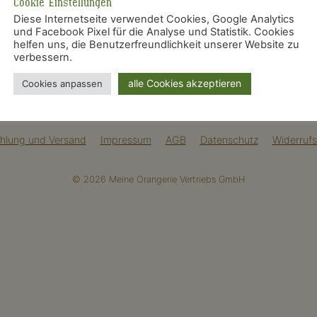
Cookie Einstellungen
Diese Internetseite verwendet Cookies, Google Analytics
und Facebook Pixel für die Analyse und Statistik. Cookies
helfen uns, die Benutzerfreundlichkeit unserer Website zu
verbessern.
on gestalten
,
bananenstaude
,
botanischer garten
,
Bougainvil
iesvogelblume
,
pflanze pflegen
,
pflanze überwintern
,
plantas
alle Cookies akzeptieren
Cookies anpassen
zien düngen
,
strelitzien gattung
,
strelitzien gießen
,
strelitzien
hlung und Versand
Impressum
AGB
Datenschutz
Widerrufs
© 2026 Meine Orangerie Vertriebs GmbH