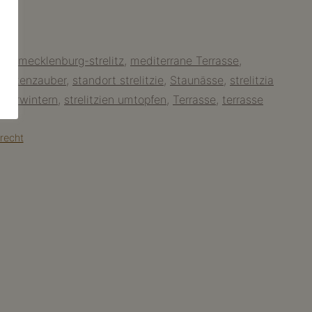
lea
,
mecklenburg-strelitz
,
mediterrane Terrasse
,
 blütenzauber
,
standort strelitzie
,
Staunässe
,
strelitzia
 überwintern
,
strelitzien umtopfen
,
Terrasse
,
terrasse
recht