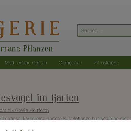
Suche
nach:
errane Pflanzen
Mediterrane Gärten
Orangerien
Zitrusküche
diesvogel im Garten
ominik Große Holtforth
e Terrasse, kaum eine andere Kübelpflanze hat solch herrlich 
ze richtig pflegen und überwintern. […]