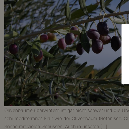
Olivenbäume überwintern ist gar nicht schwer und die Übe
sehr mediterranes Flair wie der Olivenbaum (Botanisch: Ol
Sonne mit vielen Genüssen. Auch in unseren […]