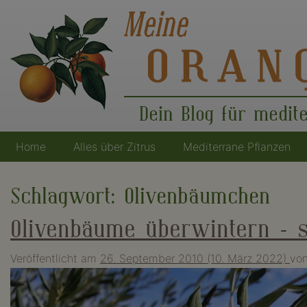
Dein Blog für medit
Home
Alles über Zitrus
Mediterrane Pflanzen
Hauptnavigation
Schlagwort:
Olivenbäumchen
Olivenbäume überwintern – s
Veröffentlicht am
26. September 2010
(10. März 2022)
vo