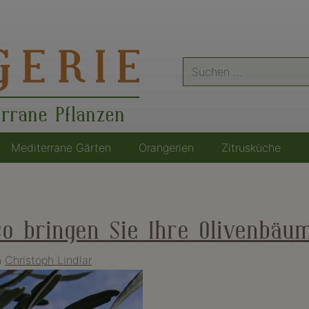
Suche
nach:
errane Pflanzen
Mediterrane Gärten
Orangerien
Zitrusküche
o bringen Sie Ihre Olivenbäu
n
Christoph Lindlar