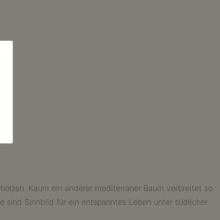
ehölzen. Kaum ein anderer mediterraner Baum verbreitet so
e sind Sinnbild für ein entspanntes Leben unter südlicher