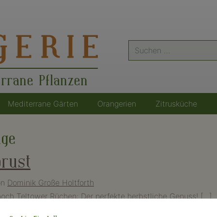
Suche
nach:
errane Pflanzen
Mediterrane Gärten
Orangerien
Zitrusküche
nge
brust
on
Dominik Große Holtforth
 noch Teltower Rüchen: Der perfekte herbstliche Genuss! […]