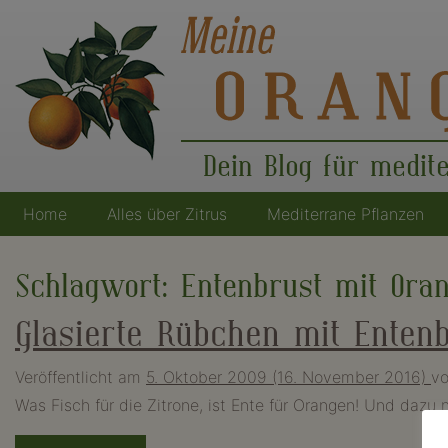
Dein Blog für medit
Home
Alles über Zitrus
Mediterrane Pflanzen
Hauptnavigation
Schlagwort:
Entenbrust mit Ora
Glasierte Rübchen mit Enten
Veröffentlicht am
5. Oktober 2009
(16. November 2016)
v
Was Fisch für die Zitrone, ist Ente für Orangen! Und dazu