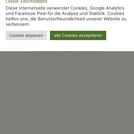
Cookie Einstellungen
Diese Internetseite verwendet Cookies, Google Analytics
und Facebook Pixel für die Analyse und Statistik. Cookies
erschlagwortet mit
Entenbrust
,
Entenbrust mit Orange
,
Enten
helfen uns, die Benutzerfreundlichkeit unserer Website zu
verbessern.
hlung und Versand
Impressum
AGB
Datenschutz
Widerrufs
alle Cookies akzeptieren
Cookies anpassen
© 2026 Meine Orangerie Vertriebs GmbH