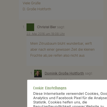
Viele Grüße
D. Große Holtforth
Christel Bier
sagt:
22. Mai 2016 um 19:08 Uhr
Mein Zitrusbaum blüht wunderbar, wirft
aber nach einer gewissen Zeit die kleinen
Früchte ab,sie reifen also nicht aus
Dominik Große Holtforth
sagt:
23. Mai 2016 um 08:06 Uhr
Cookie Einstellungen
Hallo,
Diese Internetseite verwendet Cookies, Goo
da bei einer Zitruspflanze aus jeder
Analytics und Facebook Pixel für die Analys
Blüte auch ein Fruchtansatz wird, ist es
Statistik. Cookies helfen uns, die
Benutzerfreundlichkeit unserer Website zu