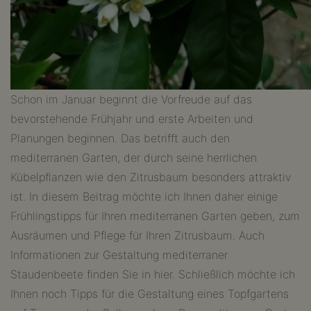
Schon im Januar beginnt die Vorfreude auf das
bevorstehende Frühjahr und erste Arbeiten und
Planungen beginnen. Das betrifft auch den
mediterranen Garten, der durch seine herrlichen
Kübelpflanzen wie den Zitrusbaum besonders attraktiv
ist. In diesem Beitrag möchte ich Ihnen daher einige
Frühlingstipps für Ihren mediterranen Garten geben, zum
Ausräumen und Pflege für Ihren Zitrusbaum. Auch
Informationen zur Gestaltung mediterraner
Staudenbeete finden Sie in hier. Schließlich möchte ich
Ihnen noch Tipps für die Gestaltung eines Topfgartens