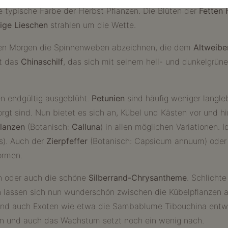
 typische Farbe der Herbst Pflanzen. Die Blüten der
Fetten
ßige Lieschen
strahlen um die Wette.
ssen Morgen die Spinnenweben abzeichnen, die dem
Altweib
st das
Chinaschilf
, das sich mit seinem hell- und dunkelgrün
n endgültig ausgeblüht.
Petunien
sind häufig weniger langleb
rgt sind. Nun bietet es sich an, Kübel und Kästen vor und
flanzen
(Botanisch:
Calluna
) in allen möglichen Variationen. I
s). Auch der
Zierpfeffer
(Botanisch: Capsicum annuum) ode
ormen.
en oder auch die schöne
Silberrand-Chrysantheme
. Schlicht
 lassen sich nun wunderschön zwischen die Kübelpflanzen auf
st und auch Exoten wie etwa die Sambablume Tibouchina entwi
en und auch das Wachstum setzt noch ein wenig nach.