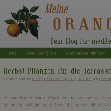
Dein Blog für medit
Home
Alles über Zitrus
Mediterrane Pflanzen
Hauptnavigation
Herbst Pflanzen für die Terrass
Veröffentlicht am
6. September 2010
(13. August 2015)
von
Dominik
Auch im Herbst pflanzen Gartenfreunde noch auf der Terra
Sonne den noch grünen Garten und alles, was jetzt noch b