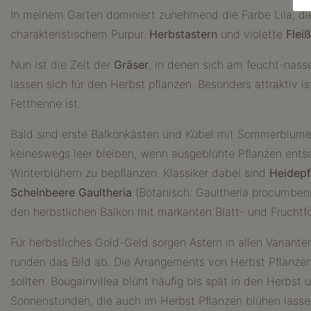
In meinem Garten dominiert zunehmend die Farbe Lila, die
charakteristischem Purpur.
Herbstastern
und violette
Flei
Nun ist die Zeit der
Gräser
, in denen sich am feucht-na
lassen sich für den Herbst pflanzen. Besonders attraktiv i
Fetthenne ist.
Bald sind erste Balkonkästen und Kübel mit Sommerblume
keineswegs leer bleiben, wenn ausgeblühte Pflanzen entso
Winterblühern zu bepflanzen. Klassiker dabei sind
Heidep
Scheinbeere Gaultheria
(Botanisch: Gaultheria procumben
den herbstlichen Balkon mit markanten Blatt- und Fruchtf
Für herbstliches Gold-Geld sorgen Astern in allen Variant
runden das Bild ab. Die Arrangements von Herbst Pflanzen
sollten. Bougainvillea blüht häufig bis spät in den Herb
Sonnenstunden, die auch im Herbst Pflanzen blühen lass