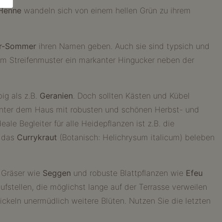
 Henne
wandeln sich von einem hellen Grün zu ihrem
er-Sommer
ihren Namen geben. Auch sie sind typsich und
em Streifenmuster ein markanter Hingucker neben der
ig als z.B.
Geranien
. Doch sollten Kästen und Kübel
 hinter dem Haus mit robusten und schönen Herbst- und
deale Begleiter für alle Heidepflanzen ist z.B. die
r das
Currykraut
(Botanisch: Helichrysum italicum) beleben
e Gräser wie
Seggen
und robuste Blattpflanzen wie
Efeu
stellen, die möglichst lange auf der Terrasse verweilen
ckeln unermüdlich weitere Blüten. Nutzen Sie die letzten