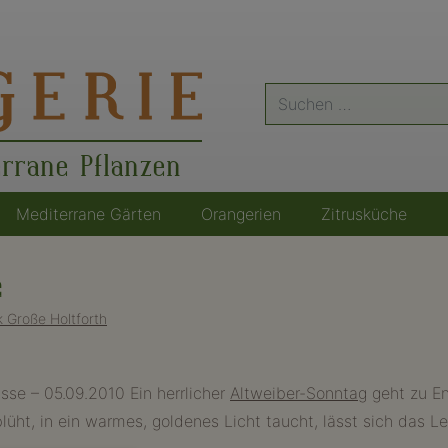
Suche
nach:
errane Pflanzen
Mediterrane Gärten
Orangerien
Zitrusküche
e
 Große Holtforth
sse – 05.09.2010 Ein herrlicher
Altweiber-Sonntag
geht zu En
lüht, in ein warmes, goldenes Licht taucht, lässt sich das 