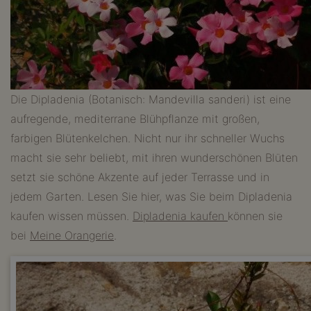
Die Dipladenia (Botanisch: Mandevilla sanderi) ist eine
aufregende, mediterrane Blühpflanze mit großen,
farbigen Blütenkelchen. Nicht nur ihr schneller Wuchs
macht sie sehr beliebt, mit ihren wunderschönen Blüten
setzt sie schöne Akzente auf jeder Terrasse und in
jedem Garten. Lesen Sie hier, was Sie beim Dipladenia
kaufen wissen müssen.
Dipladenia kaufen
können sie
bei
Meine Orangerie
.