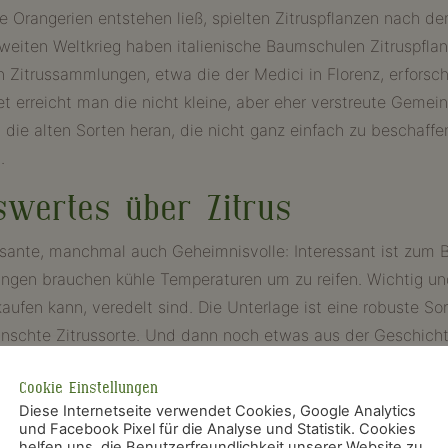
iche Orangerien entstehen ließ, spielten Zitruspflanzen nach
eiten Weltkrieg haben italienische Baumschulen Zitruspflan
 Zitrussammlungen, etwa die der Medici in Florenz, erforscht
t erreicht man die nicht kleine, aber eher verstreute Gemein
e alten Sorten heran, die nicht ganz einfach zu beschaffen 
.
swertes über Zitrus
essante, manchmal auch Geheimnisvolle: Interessant ist zum 
Orangen brauchen kühle Temperaturen um zu reifen. Wichtig un
kaufen kann, veredelt sind. Die Unterlage ist eine robuste S
ünschte Zitrussorte. Und dann noch etwas aus der Geschicht
r arabische Händler und einen nördlichen über nordeuropäis
Cookie Einstellungen
 im Spanischen „Arancio“, was entfernt aus einem indischen 
Diese Internetseite verwendet Cookies, Google Analytics
üngliche Herkunft, sie ist also der „chinesische Apfel“
und Facebook Pixel für die Analyse und Statistik. Cookies
helfen uns, die Benutzerfreundlichkeit unserer Website zu