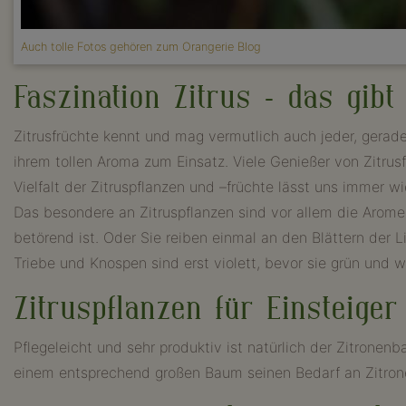
Auch tolle Fotos gehören zum Orangerie Blog
Faszination Zitrus – das gib
Zitrusfrüchte kennt und mag vermutlich auch jeder, gera
ihrem tollen Aroma zum Einsatz. Viele Genießer von Zitrusf
Vielfalt der Zitruspflanzen und –früchte lässt uns immer 
Das besondere an Zitruspflanzen sind vor allem die Aromen
betörend ist. Oder Sie reiben einmal an den Blättern der L
Triebe und Knospen sind erst violett, bevor sie grün und 
Zitruspflanzen für Einsteiger
Pflegeleicht und sehr produktiv ist natürlich der Zitron
einem entsprechend großen Baum seinen Bedarf an Zitrone