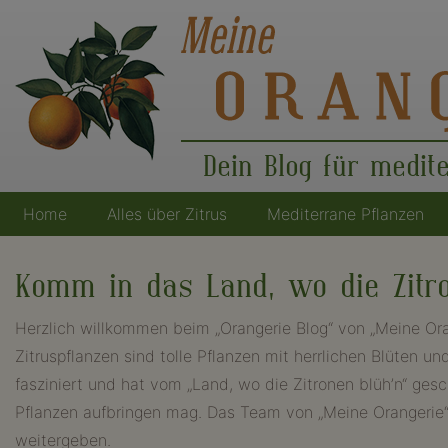
Dein Blog für medit
Home
Alles über Zitrus
Mediterrane Pflanzen
Hauptnavigation
Komm in das Land, wo die Zitro
Herzlich willkommen beim „Orangerie Blog“ von „Meine Ora
Zitruspflanzen sind tolle Pflanzen mit herrlichen Blüten
fasziniert und hat vom „Land, wo die Zitronen blüh’n“ ge
Pflanzen aufbringen mag. Das Team von „Meine Orangerie“ h
weitergeben.