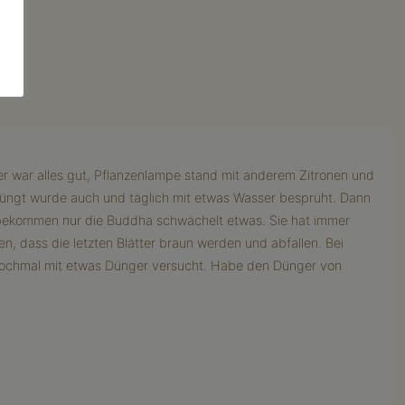
r war alles gut, Pflanzenlampe stand mit anderem Zitronen und
edüngt wurde auch und täglich mit etwas Wasser besprüht. Dann
ff bekommen nur die Buddha schwächelt etwas. Sie hat immer
 dass die letzten Blätter braun werden und abfallen. Bei
 nochmal mit etwas Dünger versucht. Habe den Dünger von