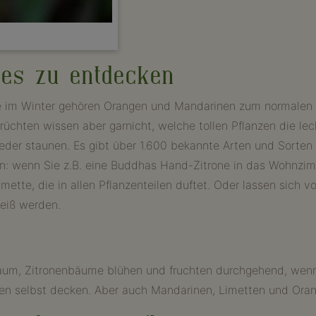
t es zu entdecken
de im Winter gehören Orangen und Mandarinen zum normalen
rüchten wissen aber garnicht, welche tollen Pflanzen die leck
wieder staunen. Es gibt über 1.600 bekannte Arten und Sorte
: wenn Sie z.B. eine Buddhas Hand-Zitrone in das Wohnzimmer
imette, die in allen Pflanzenteilen duftet. Oder lassen sich 
weiß werden.
enbaum, Zitronenbäume blühen und fruchten durchgehend, wen
n selbst decken. Aber auch Mandarinen, Limetten und Orange