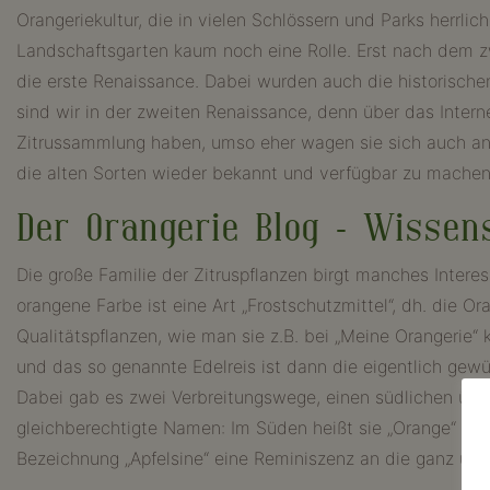
Orangeriekultur, die in vielen Schlössern und Parks herrl
Landschaftsgarten kaum noch eine Rolle. Erst nach dem zw
die erste Renaissance. Dabei wurden auch die historischen
sind wir in der zweiten Renaissance, denn über das Interne
Zitrussammlung haben, umso eher wagen sie sich auch an di
die alten Sorten wieder bekannt und verfügbar zu machen
Der Orangerie Blog – Wissen
Die große Familie der Zitruspflanzen birgt manches Inter
orangene Farbe ist eine Art „Frostschutzmittel“, dh. die 
Qualitätspflanzen, wie man sie z.B. bei „Meine Orangerie“ 
und das so genannte Edelreis ist dann die eigentlich gew
Dabei gab es zwei Verbreitungswege, einen südlichen übe
gleichberechtigte Namen: Im Süden heißt sie „Orange“ oder
Bezeichnung „Apfelsine“ eine Reminiszenz an die ganz urspr