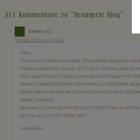
321 Kommentare zu “
Orangerie Blog
”
Carina
sagt:
13. März 2017 um 17:14 Uhr
Hallo,
Ich habe Probleme mit meiner Zitruspflanze Buddhas Hand.
Kumquat Bäumchen bei ca. 20 Grad im Zimmer unter einem p
mach zwei Wochen Urlaub waren alle drei Pflanzen mit Wol
wieder braune Blattränder bekommen und die Blätter abgew
gutem Wetter werden die Pflanzen geschützt nach draußen
meine Orangerie.
Wie kann ich mein Bäumchen noch retten? Habe es letztes J
Kann es auch ein Pilz Befall sein?
Viele Grüße