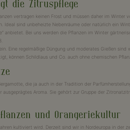
gt die Zitruspflege
flanzen vertragen keinen Frost und müssen daher im Winter v
en. Ideal sind unbeheizte Nebenräume oder natürlich ein Win
e“ anbietet. Bei uns werden die Pflanzen im Winter gärtner
ß.
ein. Eine regelmäßige Düngung und moderates Gießen sind we
igt, können Schildlaus und Co. auch ohne chemischen Pflan
tze
ergamotte, die ja auch in der Tradition der Parfümherstellung
r ausgeprägtes Aroma. Sie gehört zur Gruppe der Zitronatzit
flanzen und Orangeriekultur
 Jahren kultiviert wird. Derzeit sind wir in Nordeuropa in der