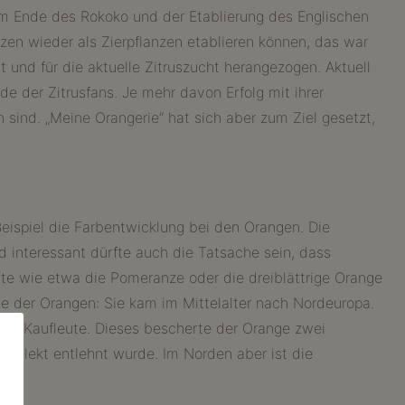
 dem Ende des Rokoko und der Etablierung des Englischen
zen wieder als Zierpflanzen etablieren können, das war
 und für die aktuelle Zitruszucht herangezogen. Aktuell
de der Zitrusfans. Je mehr davon Erfolg mit ihrer
sind. „Meine Orangerie“ hat sich aber zum Ziel gesetzt,
Beispiel die Farbentwicklung bei den Orangen. Die
d interessant dürfte auch die Tatsache sein, dass
orte wie etwa die Pomeranze oder die dreiblättrige Orange
e der Orangen: Sie kam im Mittelalter nach Nordeuropa.
che Kaufleute. Dieses bescherte der Orange zwei
Dialekt entlehnt wurde. Im Norden aber ist die