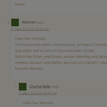
Daniel
Weinzierl
sagt:
6. März 2017 um 12:52 Uhr
Hallo Herr Holtforth,
ich brauche mal wieder Unterstützung. Ich habe 3 Oliven
gegoogelt, daß es sich um Dickmaulrüssler handelt.
Soll ich die Oliven umpflanzen; wurden allerdings erst let
verlieren sie auch viele Blätter, was kann ich machen? Lie
Manuela Weinzierl
Chantal Keller
sagt:
8. März 2017 um 18:43 Uhr
Hallo Frau Weinzierl,