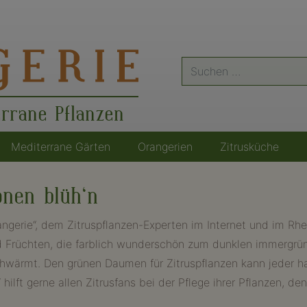
Suche
nach:
errane Pflanzen
Mediterrane Gärten
Orangerien
Zitrusküche
nen blüh‘n
ngerie“, dem Zitruspflanzen-Experten im Internet und im Rhe
 und Früchten, die farblich wunderschön zum dunklen immerg
schwärmt. Den grünen Daumen für Zitruspflanzen kann jeder 
ilft gerne allen Zitrusfans bei der Pflege ihrer Pflanzen, 