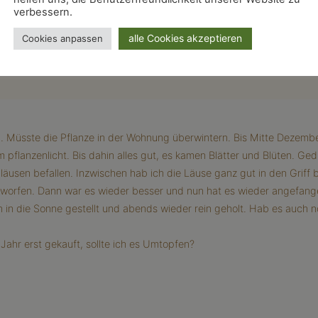
verbessern.
alle Cookies akzeptieren
Cookies anpassen
 Müsste die Pflanze in der Wohnung überwintern. Bis Mitte Dezembe
flanzenlicht. Bis dahin alles gut, es kamen Blätter und Blüten. G
lläusen befallen. Inzwischen hab ich die Läuse ganz gut in den Gri
orfen. Dann war es wieder besser und nun hat es wieder angefangen,
 in die Sonne gestellt und abends wieder rein geholt. Hab es auch
ahr erst gekauft, sollte ich es Umtopfen?