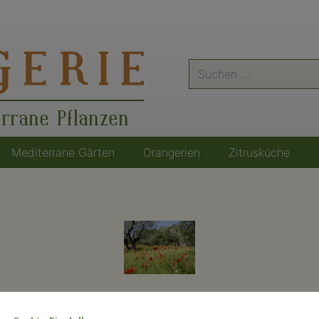
Suche
nach:
errane Pflanzen
Mediterrane Gärten
Orangerien
Zitrusküche