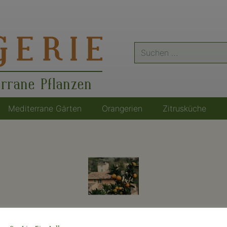
Suche
nach:
errane Pflanzen
Mediterrane Gärten
Orangerien
Zitrusküche